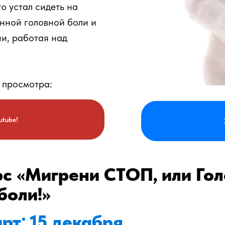
то устал сидеть на
нной головной боли и
ни, работая над
 просмотра:
utube!
с «Мигрени СТОП, или Гол
боли!»
рт: 15 декабря