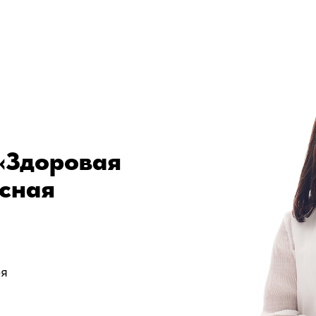
«Здоровая
ясная
ря