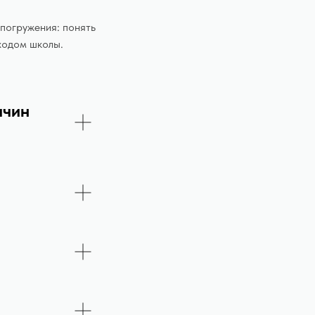
 погружения: понять
ходом школы.
ичин