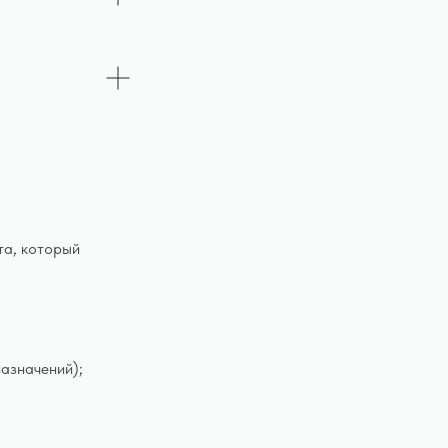
та, который
назначений);