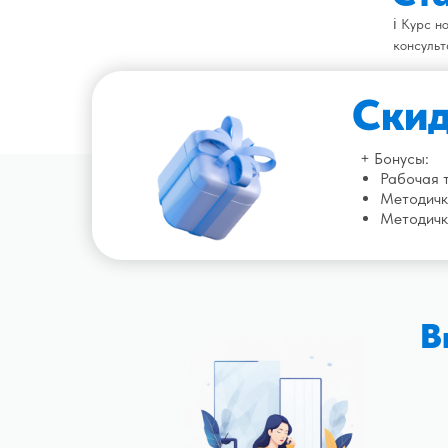
ℹ️ Курс 
консульт
Скид
+ Бонусы:
Рабочая 
Методичка
Методичк
В