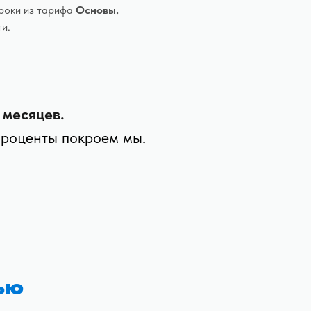
роки из тарифа
Основы.
ти.
 месяцев.
проценты покроем мы.
ью